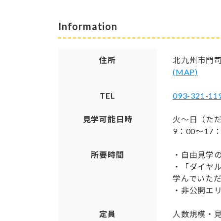
Information
住所
北九州市門司
(MAP)
TEL
093-321-11
見学可能日時
火〜日（た
9：00〜17
所要時間
・自由見学の
・「ダイヤ
学んでいただ
・非公開エ
定員
人数規模・