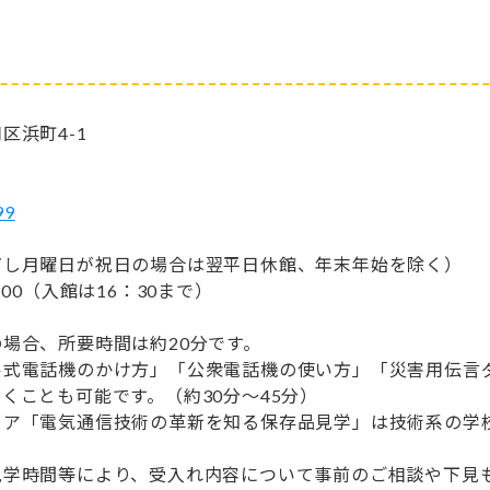
区浜町4-1
99
だし月曜日が祝日の場合は翌平日休館、年末年始を除く）
：00（入館は16：30まで）
場合、所要時間は約20分です。
ル式電話機のかけ方」「公衆電話機の使い方」「災害用伝言ダ
くことも可能です。（約30分～45分）
リア「電気通信技術の革新を知る保存品見学」は技術系の学校
見学時間等により、受入れ内容について事前のご相談や下見